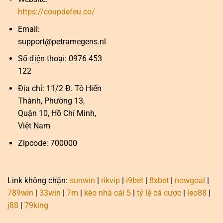
https://coupdefeu.co/
Email:
support@petramegens.nl
Số điện thoại: 0976 453
122
Địa chỉ: 11/2 Đ. Tô Hiến
Thành, Phường 13,
Quận 10, Hồ Chí Minh,
Việt Nam
Zipcode: 700000
Link không chặn:
sunwin
|
rikvip
|
i9bet
|
8xbet
|
nowgoal
|
789win
|
33win
|
7m
|
kèo nhà cái 5
|
tỷ lệ cá cược
|
leo88
|
j88
|
79king