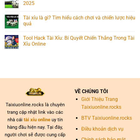
2025
Tài xỉu là gì? Tìm hiểu cách chơi và chiến lược hiệu
quả
Tool Hack Tài Xỉu: Bí Quyết Chiến Thắng Trong Tài
Xỉu Online
VỀ CHÚNG TÔI
Giới Thiệu Trang
Taixiuonline.rocks là chuyên
Taixiuonline.rocks
trang cập nhật link vào các
BTV Taixiuonline.rocks
nhà cái
tài xỉu online
uy tín
hàng đầu hiện nay. Tại đây,
Điều khoản dịch vụ
người chơi sẽ được cung cấp
Chính sách bảo mật