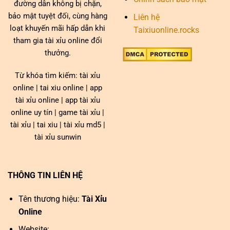
đường dẫn không bị chặn,
bảo mật tuyệt đối, cùng hàng
Liên hệ
loạt khuyến mãi hấp dẫn khi
Taixiuonline.rocks
tham gia tài xỉu online đổi
thưởng.
Từ khóa tìm kiếm: tài xỉu
online | tai xiu online | app
tài xỉu online | app tài xỉu
online uy tín | game tài xỉu |
tài xỉu | tai xiu | tài xỉu md5 |
tài xỉu sunwin
THÔNG TIN LIÊN HỆ
Tên thương hiệu:
Tài Xỉu
Online
Website: