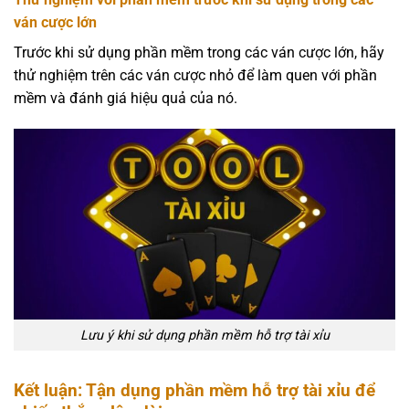
ván cược lớn
Trước khi sử dụng phần mềm trong các ván cược lớn, hãy
thử nghiệm trên các ván cược nhỏ để làm quen với phần
mềm và đánh giá hiệu quả của nó.
Lưu ý khi sử dụng phần mềm hỗ trợ tài xỉu
Kết luận: Tận dụng phần mềm hỗ trợ tài xỉu để