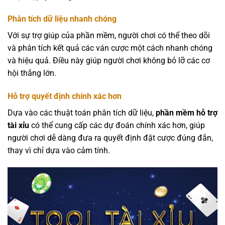
Phân tích dữ liệu nhanh chóng
Với sự trợ giúp của phần mềm, người chơi có thể theo dõi
và phân tích kết quả các ván cược một cách nhanh chóng
và hiệu quả. Điều này giúp người chơi không bỏ lỡ các cơ
hội thắng lớn.
Hỗ trợ quyết định chính xác hơn
Dựa vào các thuật toán phân tích dữ liệu,
phần mềm hỗ trợ
tài xỉu
có thể cung cấp các dự đoán chính xác hơn, giúp
người chơi dễ dàng đưa ra quyết định đặt cược đúng đắn,
thay vì chỉ dựa vào cảm tính.