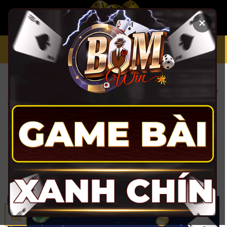
Chuyển
đến
×
nội
dung
SOI KÈO
XEM BÓNG
Trang Chủ Tài Xỉu Online
»
Blog Tài Xỉu
»
Phần mềm hỗ trợ
tài xỉu: Tăng tỷ lệ thắng khi chơi online
BLOG TÀI XỈU
Phần mềm hỗ trợ tài xỉu: Tăng tỷ lệ
thắng khi chơi online
ĐÃ ĐĂNG TRÊN
THÁNG 5 17, 2025
BỞI
CONTENT EDITOR
17
Th5