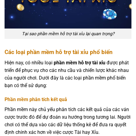
Tại sao phần mềm hỗ trợ tài xỉu lại quan trọng?
Các loại phần mềm hỗ trợ tài xỉu phổ biến
Hiện nay, có nhiều loại
phần mềm hỗ trợ tài xỉu
được phát
triển để phục vụ cho các nhu cầu và chiến lược khác nhau
của người chơi. Dưới đây là các loại phần mềm phổ biến
bạn có thể sử dụng:
Phần mềm phân tích kết quả
Phần mềm này chủ yếu phân tích các kết quả của các ván
cược trước đó để dự đoán xu hướng trong tương lai. Người
chơi có thể dựa vào các dữ liệu thống kê để đưa ra quyết
định chính xác hơn về việc cược Tài hay Xỉu.