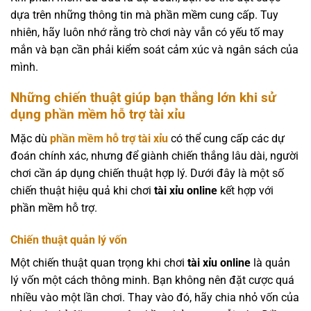
dựa trên những thông tin mà phần mềm cung cấp. Tuy
nhiên, hãy luôn nhớ rằng trò chơi này vẫn có yếu tố may
mắn và bạn cần phải kiểm soát cảm xúc và ngân sách của
mình.
Những chiến thuật giúp bạn thắng lớn khi sử
dụng phần mềm hỗ trợ tài xỉu
Mặc dù
phần mềm hỗ trợ tài xỉu
có thể cung cấp các dự
đoán chính xác, nhưng để giành chiến thắng lâu dài, người
chơi cần áp dụng chiến thuật hợp lý. Dưới đây là một số
chiến thuật hiệu quả khi chơi
tài xỉu online
kết hợp với
phần mềm hỗ trợ.
Chiến thuật quản lý vốn
Một chiến thuật quan trọng khi chơi
tài xỉu online
là quản
lý vốn một cách thông minh. Bạn không nên đặt cược quá
nhiều vào một lần chơi. Thay vào đó, hãy chia nhỏ vốn của