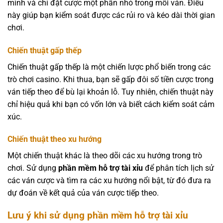
mình và chỉ đặt cược một phần nhỏ trong mỗi ván. Điều
này giúp bạn kiểm soát được các rủi ro và kéo dài thời gian
chơi.
Chiến thuật gấp thếp
Chiến thuật gấp thếp là một chiến lược phổ biến trong các
trò chơi casino. Khi thua, bạn sẽ gấp đôi số tiền cược trong
ván tiếp theo để bù lại khoản lỗ. Tuy nhiên, chiến thuật này
chỉ hiệu quả khi bạn có vốn lớn và biết cách kiểm soát cảm
xúc.
Chiến thuật theo xu hướng
Một chiến thuật khác là theo dõi các xu hướng trong trò
chơi. Sử dụng
phần mềm hỗ trợ tài xỉu
để phân tích lịch sử
các ván cược và tìm ra các xu hướng nổi bật, từ đó đưa ra
dự đoán về kết quả của ván cược tiếp theo.
Lưu ý khi sử dụng phần mềm hỗ trợ tài xỉu