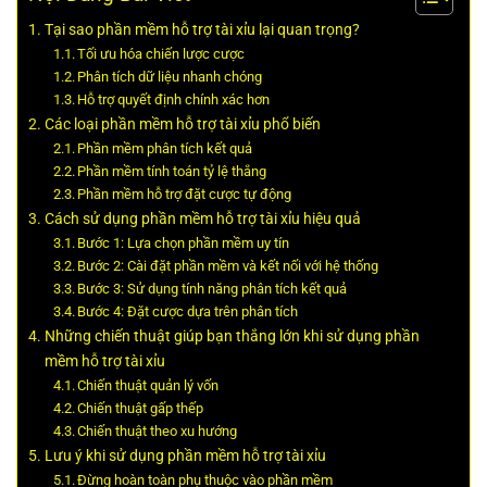
Tại sao phần mềm hỗ trợ tài xỉu lại quan trọng?
Tối ưu hóa chiến lược cược
Phân tích dữ liệu nhanh chóng
Hỗ trợ quyết định chính xác hơn
Các loại phần mềm hỗ trợ tài xỉu phổ biến
Phần mềm phân tích kết quả
Phần mềm tính toán tỷ lệ thắng
Phần mềm hỗ trợ đặt cược tự động
Cách sử dụng phần mềm hỗ trợ tài xỉu hiệu quả
Bước 1: Lựa chọn phần mềm uy tín
Bước 2: Cài đặt phần mềm và kết nối với hệ thống
Bước 3: Sử dụng tính năng phân tích kết quả
Bước 4: Đặt cược dựa trên phân tích
Những chiến thuật giúp bạn thắng lớn khi sử dụng phần
mềm hỗ trợ tài xỉu
Chiến thuật quản lý vốn
Chiến thuật gấp thếp
Chiến thuật theo xu hướng
Lưu ý khi sử dụng phần mềm hỗ trợ tài xỉu
Đừng hoàn toàn phụ thuộc vào phần mềm