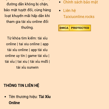
Chính sách bảo mật
đường dẫn không bị chặn,
bảo mật tuyệt đối, cùng hàng
Liên hệ
loạt khuyến mãi hấp dẫn khi
Taixiuonline.rocks
tham gia tài xỉu online đổi
thưởng.
Từ khóa tìm kiếm: tài xỉu
online | tai xiu online | app
tài xỉu online | app tài xỉu
online uy tín | game tài xỉu |
tài xỉu | tai xiu | tài xỉu md5 |
tài xỉu sunwin
THÔNG TIN LIÊN HỆ
Tên thương hiệu:
Tài Xỉu
Online