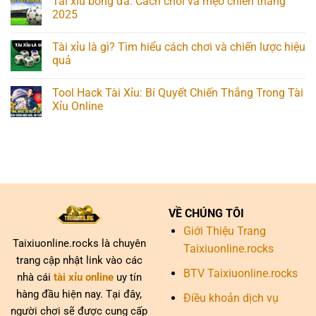
Tài xỉu bóng đá: Cách chơi và mẹo chiến thắng
2025
Tài xỉu là gì? Tìm hiểu cách chơi và chiến lược hiệu
quả
Tool Hack Tài Xỉu: Bí Quyết Chiến Thắng Trong Tài
Xỉu Online
VỀ CHÚNG TÔI
Giới Thiệu Trang
Taixiuonline.rocks là chuyên
Taixiuonline.rocks
trang cập nhật link vào các
BTV Taixiuonline.rocks
nhà cái
tài xỉu online
uy tín
hàng đầu hiện nay. Tại đây,
Điều khoản dịch vụ
người chơi sẽ được cung cấp