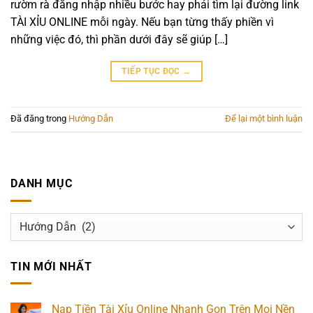
rườm rà đăng nhập nhiều bước hay phải tìm lại đường link
TÀI XỈU ONLINE mỗi ngày. Nếu bạn từng thấy phiền vì
những việc đó, thì phần dưới đây sẽ giúp […]
TIẾP TỤC ĐỌC
→
Đã đăng trong
Hướng Dẫn
Để lại một bình luận
DANH MỤC
Danh
mục
TIN MỚI NHẤT
Nạp Tiền Tài Xỉu Online Nhanh Gọn Trên Mọi Nền